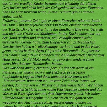
das für uns erledigt. Kinder bekamen die Kleidung der älteren
Geschwister und nicht bei jeder Gelegenheit brandneue Klamotten.
Aber sie hatte trotzdem recht, ‚Umweltschutz‘ gab es damals
einfach nicht.
Früher zu „unserer Zeit“ gab es einen Fernseher oder ein Radio
im Haus. Und nicht jeweils beides in jedem Zimmer einschließlich
der Toilette. Der Fernseher hatte das handliche Bild einer Serviette
und nicht die Größe von Manhattan. In der Küche haben wir mit
der Hand gerührt und gemischt, weil es dafür einfach keine
elektrischen Geräte hatte. Zum Einpacken von zerbrechlichen
Geschenken haben wir alte Zeitungen zerknüllt und in das Paket
getan, und nicht diese Styro­ Chips oder Blasenfolie. Zu „unserer
Zeit“ haben wir fürs Rasenmähen der 20 Quadratmeter hinter dem
Haus keinen 10-PS-Motormäher angeworfen, sondern einen
menschbetriebenen Handmäher benutzt.
Das war dann auch gleichzeit Sport, für den wir heute in ein
Fitnesscenter laufen, wo wir auf elektrisch betriebenen
Laufbändern joggen. Und doch hatte die Kassiererin recht:
‚Umweltschutz‘ hatten wir zu „unserer Zeit“ nicht. Waren wir
durstig, dann tranken wir Wasser aus dem Wasserhahn. Wir haben
nicht für jeden Schluck einen neuen Plastikbecher benutzt und das
Wasser in Plastikflaschen aus dem Supermarkt geholt. Wir haben
Füllfederhalter nachgefüllt und nicht gleich den ganzen Stift
weggeworfen. Auch unsere Rasiermesserklingen haben wir
getauscht, obwohl es doch viel einfacher ist, gleich den ganzen