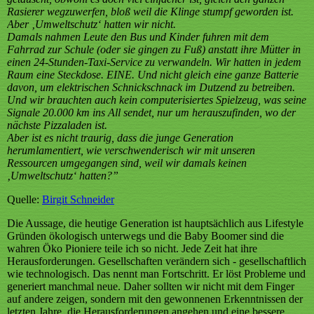
Rasierer wegzuwerfen, bloß weil die Klinge stumpf geworden ist.
Aber ‚Umweltschutz‘ hatten wir nicht.
Damals nahmen Leute den Bus und Kinder fuhren mit dem
Fahrrad zur Schule (oder sie gingen zu Fuß) anstatt ihre Mütter in
einen 24-Stunden-Taxi-Service zu verwandeln. Wir hatten in jedem
Raum eine Steckdose. EINE. Und nicht gleich eine ganze Batterie
davon, um elektrischen Schnickschnack im Dutzend zu betreiben.
Und wir brauchten auch kein computerisiertes Spielzeug, was seine
Signale 20.000 km ins All sendet, nur um herauszufinden, wo der
nächste Pizzaladen ist.
Aber ist es nicht traurig, dass die junge Generation
herumlamentiert, wie verschwenderisch wir mit unseren
Ressourcen umgegangen sind, weil wir damals keinen
‚Umweltschutz‘ hatten?”
Quelle:
Birgit Schneider
Die Aussage, die heutige Generation ist hauptsächlich aus Lifestyle
Gründen ökologisch unterwegs und die Baby Boomer sind die
wahren Öko Pioniere teile ich so nicht. Jede Zeit hat ihre
Herausforderungen. Gesellschaften verändern sich - gesellschaftlich
wie technologisch. Das nennt man Fortschritt. Er löst Probleme und
generiert manchmal neue. Daher sollten wir nicht mit dem Finger
auf andere zeigen, sondern mit den gewonnenen Erkenntnissen der
letzten Jahre, die Herausforderungen angehen und eine bessere