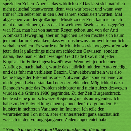
speziellen Zeiten. Aber ist das wirklich so? Das lässt sich natürlich
nicht pauschal beantworten, denn was war besser und wann war
früher? Ich selbst bin in den 80er Jahren sozialisiert worden. Mal
abgesehen von der großartigen Musik zu der Zeit, kann ich mich
nicht daran erinnern, dass das Umweltbewußtsein sehr ausgeprägt
war. Klar, man hat von saurem Regen gehört und von der Anti
Atomkraft Bewegung, aber im täglichen Leben machte sich kaum
jemand darum Gedanken, dass wir uns bewusst umweltfreundlich
verhalten sollten. Es wurde natürlich nicht so viel weggeworfen wie
jetzt, das lag allerdings nicht am schlechten Gewissen, sondern
daran, dass man schlicht weniger Geld hatte bzw. nicht jeder
Kopfsalat in Folie eingeschweißt war. Wenn wir jedoch einen
Ausflug gemacht haben, wurde das natürlich mit dem Auto erledigt
und das fuhr mit verbleiten Benzin. Umweltbewußtsein war also
keine Frage der Erkenntnis oder Notwendigkeit sondern eine von
niedrigeren Lebensstandard oder der fehlenden Möglichkeit dazu.
Dennoch wurde das Problem sichtbarer und nicht zuletzt deswegen
wurden die Grünen 1980 gegründet. Zu der Zeit Bürgerschreck,
heute ist eine grün-schwarze Regierung nichts aufregendes. Ich
habe zu der Entwicklung einen spannenden Text gefunden. Er
kursiert in mehreren Varianten im Internet. Ich teile den
verurteilenden Ton nicht, aber er unterstreicht ganz anschaulich,
was ich in den vorangegangenen Zeilen angedeutet habe:
“Neulich an der Supermarktkasse machte mir die junge