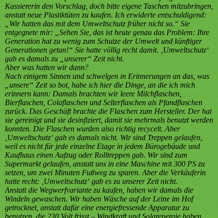
Kassiererin den Vorschlag, doch bitte eigene Taschen mitzubringen,
anstatt neue Plastiktüten zu kaufen. Ich erwiderte entschuldigend:
„Wir hatten das mit dem Umweltschutz früher nicht so.“ Sie
entgegnete mir: „Sehen Sie, das ist heute genau das Problem: Ihre
Generation hat zu wenig zum Schutze der Umwelt und künftiger
Generationen getan!“ Sie hatte völlig recht damit. ‚Umweltschutz‘
gab es damals zu „unserer“ Zeit nicht.
Aber was hatten wir dann?
Nach einigem Sinnen und schwelgen in Erinnerungen an das, was
„unsere“ Zeit so bot, habe ich hier die Dinge, an die ich mich
erinnern kann: Damals brachten wir leere Milchflaschen,
Bierflaschen, Colaflaschen und Selterflaschen als Pfandflaschen
zurück. Das Geschäft brachte die Flaschen zum Hersteller. Der hat
sie gereinigt und sie desinfiziert, damit sie mehrmals benutzt werden
konnten. Die Flaschen wurden also richtig recycelt. Aber
‚Umweltschutz‘ gab es damals nicht. Wir sind Treppen gelaufen,
weil es nicht für jede einzelne Etage in jedem Bürogebäude und
Kaufhaus einen Aufzug oder Rolltreppen gab. Wir sind zum
Supermarkt gelaufen, anstatt uns in eine Maschine mit 300 PS zu
setzen, um zwei Minuten Fußweg zu sparen. Aber die Verkäuferin
hatte recht: ‚Umweltschutz‘ gab es zu unserer Zeit nicht.
Anstatt die Wegwerfvariante zu kaufen, haben wir damals die
Windeln gewaschen. Wir haben Wäsche auf der Leine im Hof
getrocknet, anstatt dafür eine energiefressende Apparatur zu
benutzen, die 230 Volt frisst – Windkraft und Solarenergie haben