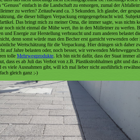
m “Genuss” einfach in die Landschaft zu entsorgen, zumal der Abfallei
leimer zu werfen? Zeitaufwand ca. 3 Sekunden. Ich glaube, der gespart
ätzung, die dieser billigen Verpackung entgegengebracht wird. Subjek
artikel. Das bringt mich zu meiner Oma, die immer sagte, was nichts k
r noch nicht einmal die Mühe wert, ihn in den Mülleimer zu werfen. Betr
und Energie zur Herstellung verbraucht und zum anderen belastet dies
t, denn sonst würde man den Becher erst garnicht verwenden oder ihn
rsönliche Wertschätzung für die Verpackung. Hier drängen sich daher
cht auf Jahre belasten oder, noch besser, wir verwenden Mehrweggeschi
ren tolle
Mehrwegprodukte
. Ich bin nicht dafür, dass der Staat immer a
s gut, dass es ab Juli das Verbot von z.B. Plastikstrohhalmen gibt und 
 es viele Ausnahmen gibt, will ich mal lieber nicht ausführlich erwäh
ach gleich ganz ;-)