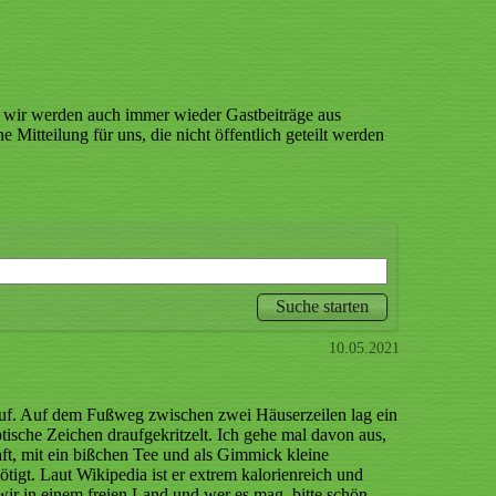
er wir werden auch immer wieder Gastbeiträge aus
 Mitteilung für uns, die nicht öffentlich geteilt werden
10.05.2021
uf. Auf dem Fußweg zwischen zwei Häuserzeilen lag ein
ptische Zeichen draufgekritzelt. Ich gehe mal davon aus,
saft, mit ein bißchen Tee und als Gimmick kleine
gt. Laut Wikipedia ist er extrem kalorienreich und
 wir in einem freien Land und wer es mag, bitte schön.