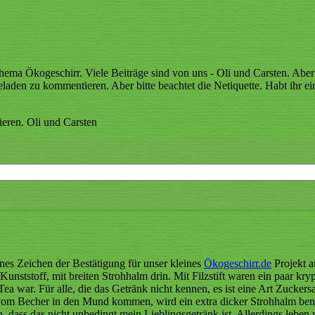
 Thema Ökogeschirr. Viele Beiträge sind von uns - Oli und Carsten. Ab
laden zu kommentieren. Aber bitte beachtet die Netiquette. Habt ihr eine
ren. Oli und Carsten
nes Zeichen der Bestätigung für unser kleines
Ökogeschirr.de
Projekt a
nststoff, mit breiten Strohhalm drin. Mit Filzstift waren ein paar kry
Tea war. Für alle, die das Getränk nicht kennen, es ist eine Art Zucker
vom Becher in den Mund kommen, wird ein extra dicker Strohhalm benöti
, dass das nicht unbedingt mein Lieblingsgetränk ist. Allerdings leben