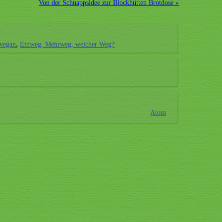
Von der Schnappsidee zur Blockhütten Brotdose »
 vegan
Einweg, Mehrweg, welcher Weg?
Atom