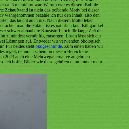
mer ca. 3 m entfernt war. Warum war es diesem Bubble
e Zeitaufwand ist nicht das treibende Motiv bei dieser
tiv wahrgenommen bezahle ich nur den Inhalt, also den
ostet, das taucht auch nix. Nach diesem Motto leben
achtet man die Fakten ist es natürlich kein Billigartikel
er schwer abbaubare Kunststoff noch für lange Zeit die
 zumindest vernünftig entsorgen. Lösen lässt sich ein
 zwei Lösungen auf. Entweder wir verwenden ökologisch
rr. Für beides steht
ökogeschirr.de
. Zum einen haben wir
lles regelt, dennoch scheint in diesem Bereich die
das ab 2023 auch eine Mehrwegalternative angeboten
nen. Ich hoffe, Bilder wie diese gehören dann immer mehr