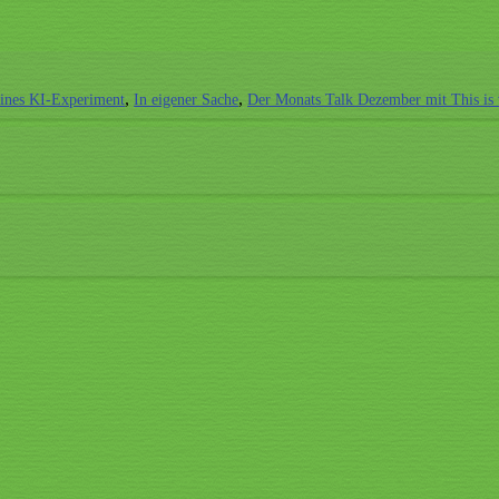
ines KI-Experiment
In eigener Sache
Der Monats Talk Dezember mit This is